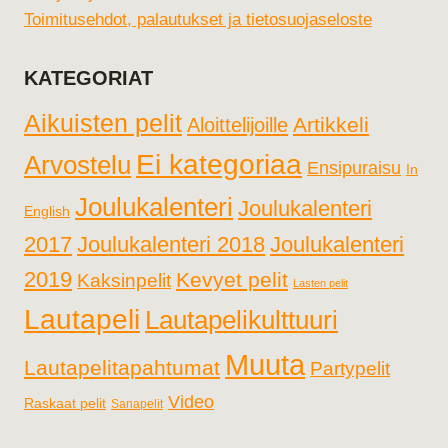
Toimitusehdot, palautukset ja tietosuojaseloste
KATEGORIAT
Aikuisten pelit
Artikkeli
Aloittelijoille
Ei kategoriaa
Arvostelu
Ensipuraisu
In
Joulukalenteri
Joulukalenteri
English
2017
Joulukalenteri 2018
Joulukalenteri
2019
Kevyet pelit
Kaksinpelit
Lasten pelit
Lautapeli
Lautapelikulttuuri
Muuta
Lautapelitapahtumat
Partypelit
Video
Raskaat pelit
Sanapelit