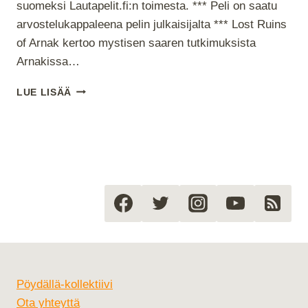
suomeksi Lautapelit.fi:n toimesta. *** Peli on saatu
arvostelukappaleena pelin julkaisijalta *** Lost Ruins
of Arnak kertoo mystisen saaren tutkimuksista
Arnakissa…
ARNAK
LUE LISÄÄ
–
KADONNEET
RAUNIOT
(LOST
RUINS
OF
ARNAK)
Pöydällä-kollektiivi
Ota yhteyttä