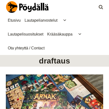
Siirry
sisältöön
Toggle
Etusivu
Lautapeliarvostelut
child
menu
Toggle
Lautapelisuositukset
Krääsäkauppa
child
menu
Ota yhteyttä / Contact
draftaus