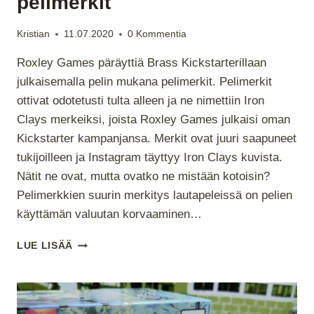
pelimerkit
Kristian
11.07.2020
0 Kommentia
Roxley Games päräyttiä Brass Kickstarterillaan
julkaisemalla pelin mukana pelimerkit. Pelimerkit
ottivat odotetusti tulta alleen ja ne nimettiin Iron
Clays merkeiksi, joista Roxley Games julkaisi oman
Kickstarter kampanjansa. Merkit ovat juuri saapuneet
tukijoilleen ja Instagram täyttyy Iron Clays kuvista.
Nätit ne ovat, mutta ovatko ne mistään kotoisin?
Pelimerkkien suurin merkitys lautapeleissä on pelien
käyttämän valuutan korvaaminen…
POKERIMERKIT
LUE LISÄÄ
LAUTAPELIRAHOINA?
ARVOSTELUSSA
ROXLEY
GAMESIN