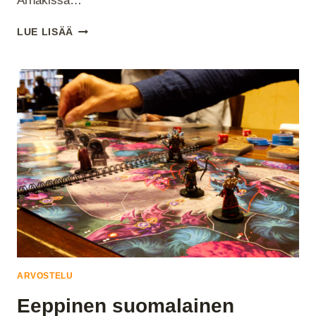
Arnakissa…
ARNAK
LUE LISÄÄ
–
KADONNEET
RAUNIOT
(LOST
RUINS
OF
ARNAK)
ARVOSTELU
Eeppinen suomalainen