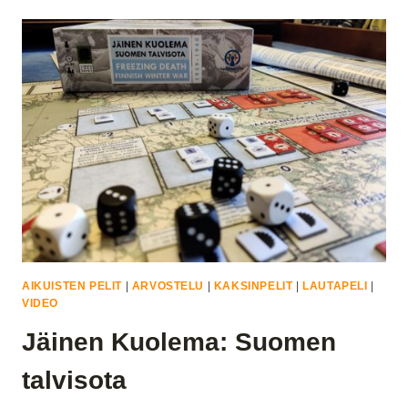
MAHTITEOS
–
AGEMONIA
–
ENSIPURAISU
AIKUISTEN PELIT
|
ARVOSTELU
|
KAKSINPELIT
|
LAUTAPELI
|
VIDEO
Jäinen Kuolema: Suomen
talvisota