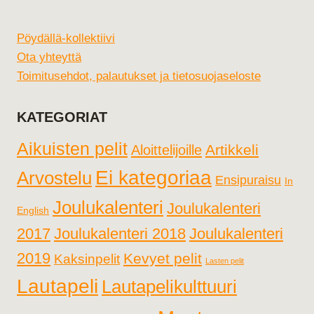
Pöydällä-kollektiivi
Ota yhteyttä
Toimitusehdot, palautukset ja tietosuojaseloste
KATEGORIAT
Aikuisten pelit
Artikkeli
Aloittelijoille
Ei kategoriaa
Arvostelu
Ensipuraisu
In
Joulukalenteri
Joulukalenteri
English
2017
Joulukalenteri 2018
Joulukalenteri
2019
Kevyet pelit
Kaksinpelit
Lasten pelit
Lautapeli
Lautapelikulttuuri