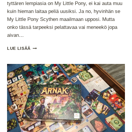
tyttären lempiasia on My Little Pony, ei kai auta muu
kuin hieman laitaa peliä uusiksi. Ja no, hyvinhän se
My Little Pony Scythen maailmaan upposi. Mutta
onko tässä tarpeeksi pelattavaa vai meneekö jopa
aivan…
MY
LUE LISÄÄ
LITTLE
SCYTHE