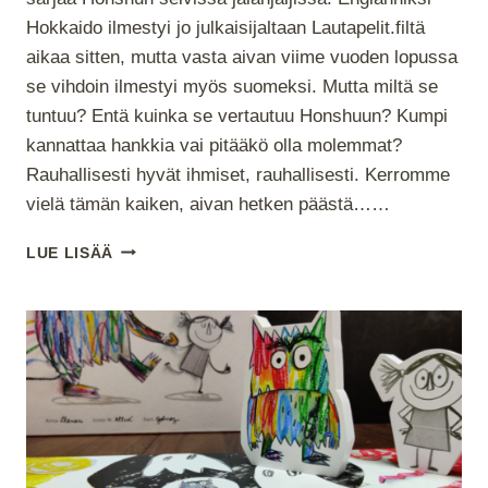
Hokkaido ilmestyi jo julkaisijaltaan Lautapelit.filtä
aikaa sitten, mutta vasta aivan viime vuoden lopussa
se vihdoin ilmestyi myös suomeksi. Mutta miltä se
tuntuu? Entä kuinka se vertautuu Honshuun? Kumpi
kannattaa hankkia vai pitääkö olla molemmat?
Rauhallisesti hyvät ihmiset, rauhallisesti. Kerromme
vielä tämän kaiken, aivan hetken päästä……
HOKKAIDO
LUE LISÄÄ
–
HYVÄ,
MUTTA
UNOHDUSALTIS
KOKEMUS