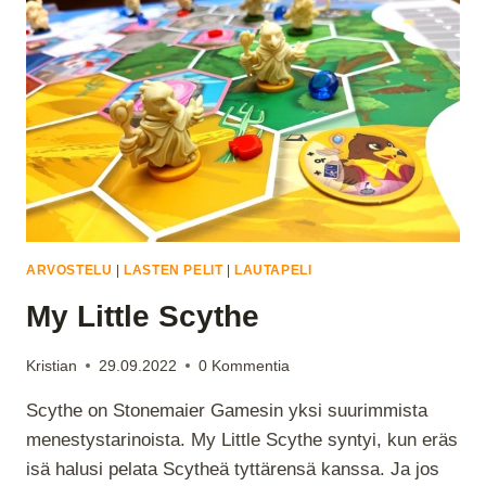
MYSTERIES
NEW
YORK:
AKUUTTIYKSIKKÖ
ARVOSTELU
|
LASTEN PELIT
|
LAUTAPELI
My Little Scythe
Kristian
29.09.2022
0 Kommentia
Scythe on Stonemaier Gamesin yksi suurimmista
menestystarinoista. My Little Scythe syntyi, kun eräs
isä halusi pelata Scytheä tyttärensä kanssa. Ja jos