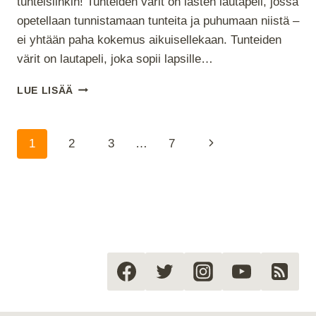
tunteisiinkin! Tunteiden värit on lasten lautapeli, jossa
opetellaan tunnistamaan tunteita ja puhumaan niistä –
ei yhtään paha kokemus aikuisellekaan. Tunteiden
värit on lautapeli, joka sopii lapsille…
LASTEN
LUE LISÄÄ
PÖYDÄLLÄ:
TUNTEIDEN
VÄRIT
Sivunavigointi
Seuraava
1
2
3
…
7
ON
TÄRKEÄ
sivu
LAUTAPELI
TUNTEISTA