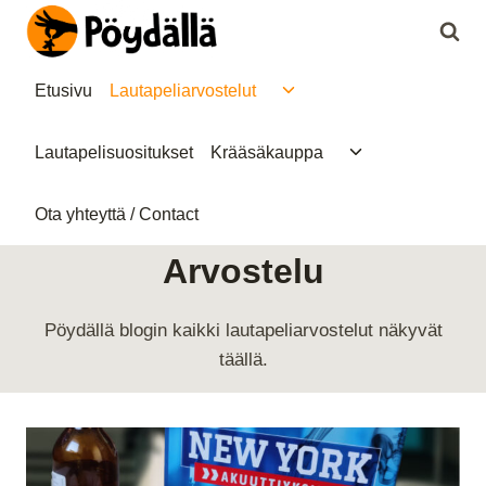
Siirry
sisältöön
Toggle
Etusivu
Lautapeliarvostelut
child
menu
Toggle
Lautapelisuositukset
Krääsäkauppa
child
menu
Ota yhteyttä / Contact
Arvostelu
Pöydällä blogin kaikki lautapeliarvostelut näkyvät
täällä.