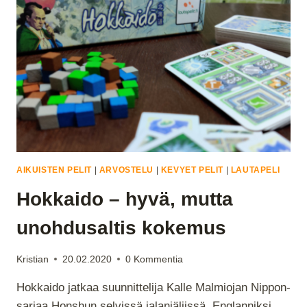
IRON
CLAYS
PELIMERKIT
AIKUISTEN PELIT
|
ARVOSTELU
|
KEVYET PELIT
|
LAUTAPELI
Hokkaido – hyvä, mutta
unohdusaltis kokemus
Kristian
20.02.2020
0 Kommentia
Hokkaido jatkaa suunnittelija Kalle Malmiojan Nippon-
sarjaa Honshun selvissä jalanjäljissä. Englanniksi