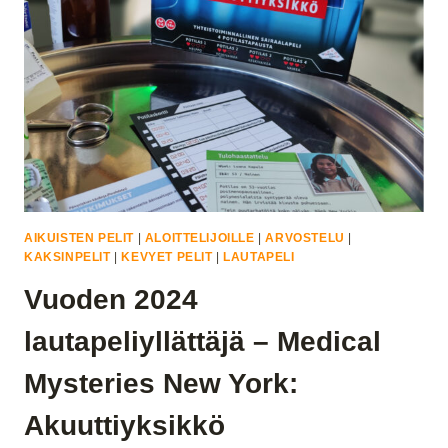
AIKUISTEN PELIT
|
ALOITTELIJOILLE
|
ARVOSTELU
|
KAKSINPELIT
|
KEVYET PELIT
|
LAUTAPELI
Vuoden 2024
lautapeliyllättäjä – Medical
Mysteries New York:
Akuuttiyksikkö