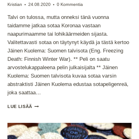
Kristian
24.08.2020
0 Kommentia
Talvi on tulossa, mutta onneksi tänä vuonna
taidamme jatkaa sotaa Koronaa vastaan
naapurimaamme tai lohikäärmeiden sijasta.
Valitettavasti sotaa on täytynyt käydä ja tästä kertoo
Jäinen Kuolema: Suomen talvisota (Eng. Freezing
Death: Finnish Winter War). ** Peli on saatu
arvostelukappaleena pelin julkaisijalta ** Jäinen
Kuolema: Suomen talvisota kuvaa sotaa varsin
abstraktisti Jäinen Kuolema edustaa sotapeligenreä,
joka saattaa…
JÄINEN
LUE LISÄÄ
KUOLEMA:
SUOMEN
TALVISOTA