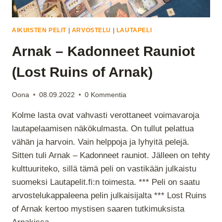
AIKUISTEN PELIT
|
ARVOSTELU
|
LAUTAPELI
Arnak – Kadonneet Rauniot
(Lost Ruins of Arnak)
Oona
08.09.2022
0 Kommentia
Kolme lasta ovat vahvasti verottaneet voimavaroja
lautapelaamisen näkökulmasta. On tullut pelattua
vähän ja harvoin. Vain helppoja ja lyhyitä pelejä.
Sitten tuli Arnak – Kadonneet rauniot. Jälleen on tehty
kulttuuriteko, sillä tämä peli on vastikään julkaistu
suomeksi Lautapelit.fi:n toimesta. *** Peli on saatu
arvostelukappaleena pelin julkaisijalta *** Lost Ruins
of Arnak kertoo mystisen saaren tutkimuksista