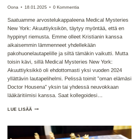
Oona
18.01.2025
0 Kommentia
Saatuamme arvostelukappaleena Medical Mysteries
New York: Akuuttiyksikön, täytyy myöntää, että en
hyppinyt riemusta. Emme olleet Kristianin kanssa
aikaisemmin lämmenneet yhdellekään
pakohuonelautapelille ja siltä tämäkin vaikutti. Mutta
toisin kävi, sillä Medical Mysteries New York:
Akuuttiyksikkö oli ehdottomasti yksi vuoden 2024
yllättävin lautapelihelmi. Pelissä toimit ”oman elämäsi
Doctor Housena” yksin tai yhdessä neuvokkaan
lääkäritiimisi kanssa. Saat kollegoidesi…
VUODEN
LUE LISÄÄ
2024
LAUTAPELIYLLÄTTÄJÄ
–
MEDICAL