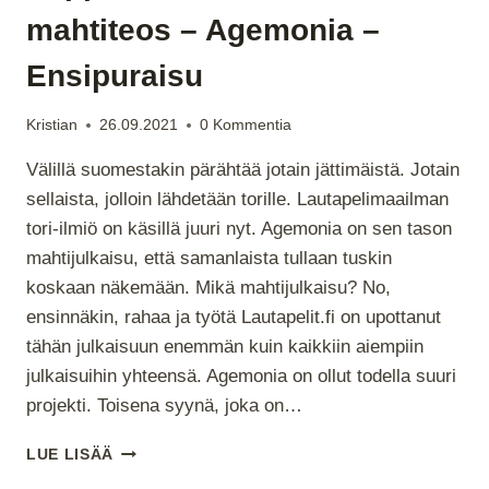
mahtiteos – Agemonia –
Ensipuraisu
Kristian
26.09.2021
0 Kommentia
Välillä suomestakin pärähtää jotain jättimäistä. Jotain
sellaista, jolloin lähdetään torille. Lautapelimaailman
tori-ilmiö on käsillä juuri nyt. Agemonia on sen tason
mahtijulkaisu, että samanlaista tullaan tuskin
koskaan näkemään. Mikä mahtijulkaisu? No,
ensinnäkin, rahaa ja työtä Lautapelit.fi on upottanut
tähän julkaisuun enemmän kuin kaikkiin aiempiin
julkaisuihin yhteensä. Agemonia on ollut todella suuri
projekti. Toisena syynä, joka on…
EEPPINEN
LUE LISÄÄ
SUOMALAINEN