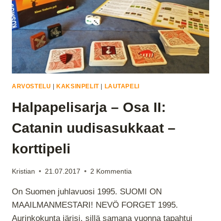
ARVOSTELU
|
KAKSINPELIT
|
LAUTAPELI
Halpapelisarja – Osa II:
Catanin uudisasukkaat –
korttipeli
Kristian
21.07.2017
2 Kommentia
On Suomen juhlavuosi 1995. SUOMI ON
MAAILMANMESTARI! NEVÖ FORGET 1995.
Aurinkokunta järisi, sillä samana vuonna tapahtui