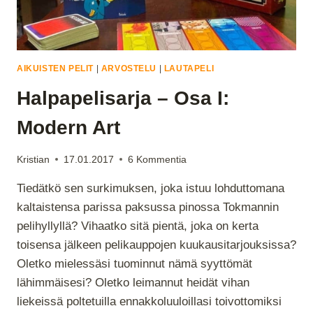
AIKUISTEN PELIT
|
ARVOSTELU
|
LAUTAPELI
Halpapelisarja – Osa I:
Modern Art
Kristian
17.01.2017
6 Kommentia
Tiedätkö sen surkimuksen, joka istuu lohduttomana
kaltaistensa parissa paksussa pinossa Tokmannin
pelihyllyllä? Vihaatko sitä pientä, joka on kerta
toisensa jälkeen pelikauppojen kuukausitarjouksissa?
Oletko mielessäsi tuominnut nämä syyttömät
lähimmäisesi? Oletko leimannut heidät vihan
liekeissä poltetuilla ennakkoluuloillasi toivottomiksi