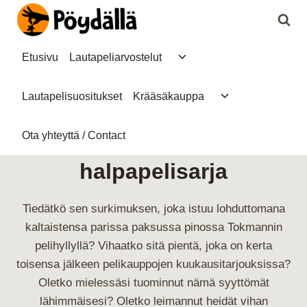
Siirry
sisältöön
Toggle
Etusivu
Lautapeliarvostelut
child
menu
Toggle
Lautapelisuositukset
Krääsäkauppa
child
menu
Ota yhteyttä / Contact
halpapelisarja
Tiedätkö sen surkimuksen, joka istuu lohduttomana
kaltaistensa parissa paksussa pinossa Tokmannin
pelihyllyllä? Vihaatko sitä pientä, joka on kerta
toisensa jälkeen pelikauppojen kuukausitarjouksissa?
Oletko mielessäsi tuominnut nämä syyttömät
lähimmäisesi? Oletko leimannut heidät vihan