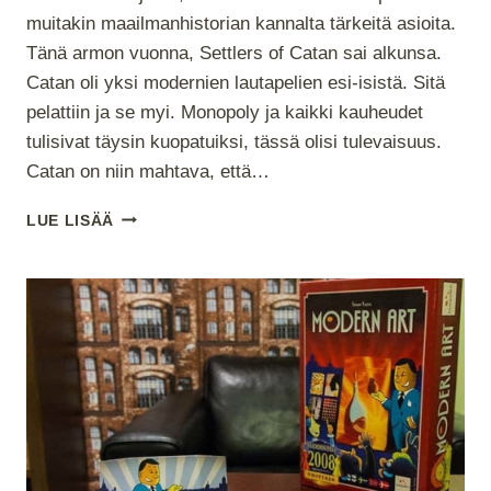
muitakin maailmanhistorian kannalta tärkeitä asioita.
Tänä armon vuonna, Settlers of Catan sai alkunsa.
Catan oli yksi modernien lautapelien esi-isistä. Sitä
pelattiin ja se myi. Monopoly ja kaikki kauheudet
tulisivat täysin kuopatuiksi, tässä olisi tulevaisuus.
Catan on niin mahtava, että…
HALPAPELISARJA
LUE LISÄÄ
–
OSA
II:
CATANIN
UUDISASUKKAAT
–
KORTTIPELI