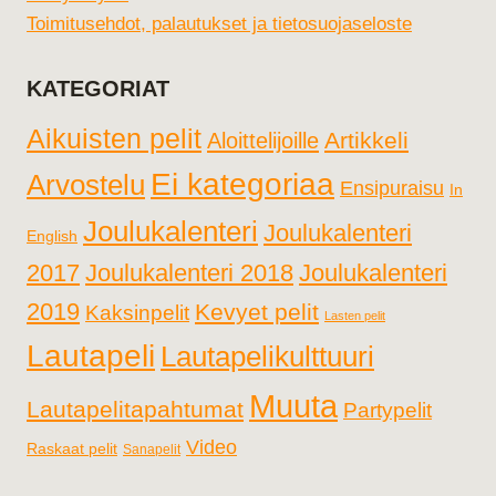
Toimitusehdot, palautukset ja tietosuojaseloste
KATEGORIAT
Aikuisten pelit
Artikkeli
Aloittelijoille
Ei kategoriaa
Arvostelu
Ensipuraisu
In
Joulukalenteri
Joulukalenteri
English
2017
Joulukalenteri 2018
Joulukalenteri
2019
Kevyet pelit
Kaksinpelit
Lasten pelit
Lautapeli
Lautapelikulttuuri
Muuta
Lautapelitapahtumat
Partypelit
Video
Raskaat pelit
Sanapelit