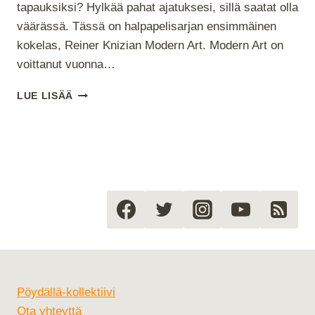
tapauksiksi? Hylkää pahat ajatuksesi, sillä saatat olla
väärässä. Tässä on halpapelisarjan ensimmäinen
kokelas, Reiner Knizian Modern Art. Modern Art on
voittanut vuonna…
HALPAPELISARJA
LUE LISÄÄ
–
OSA
I:
MODERN
ART
Pöydällä-kollektiivi
Ota yhteyttä