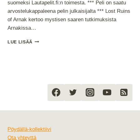
suomeksi Lautapelit.fi:n toimesta. *** Peli on saatu
arvostelukappaleena pelin julkaisijalta *** Lost Ruins
of Arnak kertoo mystisen saaren tutkimuksista
Arnakissa…
ARNAK
LUE LISÄÄ
–
KADONNEET
RAUNIOT
(LOST
RUINS
OF
ARNAK)
Pöydällä-kollektiivi
Ota yhteyttä