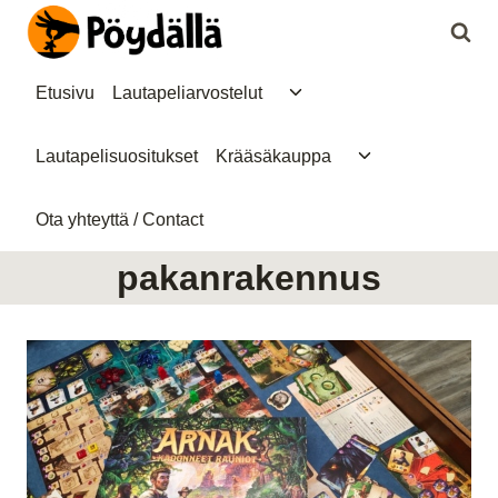
Siirry
sisältöön
Toggle
Etusivu
Lautapeliarvostelut
child
menu
Toggle
Lautapelisuositukset
Krääsäkauppa
child
menu
Ota yhteyttä / Contact
pakanrakennus