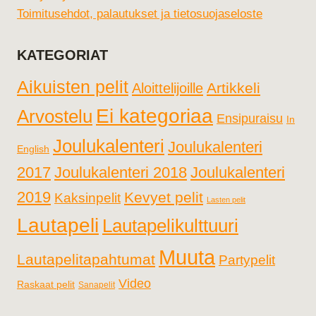
Toimitusehdot, palautukset ja tietosuojaseloste
KATEGORIAT
Aikuisten pelit
Artikkeli
Aloittelijoille
Ei kategoriaa
Arvostelu
Ensipuraisu
In
Joulukalenteri
Joulukalenteri
English
2017
Joulukalenteri 2018
Joulukalenteri
2019
Kevyet pelit
Kaksinpelit
Lasten pelit
Lautapeli
Lautapelikulttuuri
Muuta
Lautapelitapahtumat
Partypelit
Video
Raskaat pelit
Sanapelit