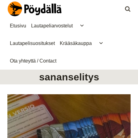
Siirry
sisältöön
Toggle
Etusivu
Lautapeliarvostelut
child
menu
Toggle
Lautapelisuositukset
Krääsäkauppa
child
menu
Ota yhteyttä / Contact
sananselitys