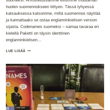
suomeksi. Arvostelussamme esitimme muutaman
huolen suomennokseen liittyen. Tässä lyhyessä
katsauksessa katsomme, miltä suomennos näyttää
ja kannattaako se ostaa englanninkielisen version
sijasta. Codenames suomeksi – samaa tavaraa eri
kielellä Paketti on täysin identtinen
englanninkielisen…
CODENAMES
LUE LISÄÄ
–
KUINKA
SE
TOIMII
SUOMEKSI?