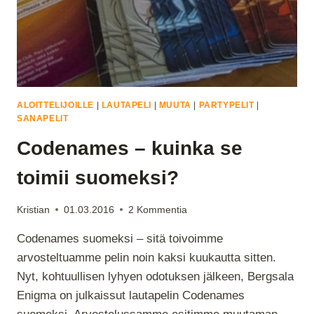
ALOITTELIJOILLE
|
LAUTAPELI
|
MUUTA
|
PARTYPELIT
|
SANAPELIT
Codenames – kuinka se
toimii suomeksi?
Kristian
01.03.2016
2 Kommentia
Codenames suomeksi – sitä toivoimme
arvosteltuamme pelin noin kaksi kuukautta sitten.
Nyt, kohtuullisen lyhyen odotuksen jälkeen, Bergsala
Enigma on julkaissut lautapelin Codenames