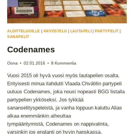
ALOITTELIJOILLE
|
ARVOSTELU
|
LAUTAPELI
|
PARTYPELIT
|
SANAPELIT
Codenames
Oona
02.01.2016
8 Kommentia
Vuosi 2015 oli hyvä vuosi myös lautapelien osalta.
Erityisesti minua ilahdutti Vlaada Chvátilin partypeli
uutuus Codenames, joka nousi nopeasti BGG listalla
partypelien ykköseksi. Jos tykkää
sananselityspeleistä, ja vanha loppuun kaluttu Alias
alkaa enemmänkin aiheuttaa
tympääntymistä, Codenames on nappivalinta,
varsinkin jos englanti on hyvin hanskassa.