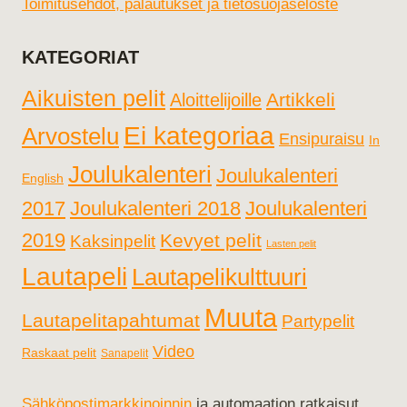
Toimitusehdot, palautukset ja tietosuojaseloste
KATEGORIAT
Aikuisten pelit
Artikkeli
Aloittelijoille
Ei kategoriaa
Arvostelu
Ensipuraisu
In
Joulukalenteri
Joulukalenteri
English
2017
Joulukalenteri 2018
Joulukalenteri
2019
Kevyet pelit
Kaksinpelit
Lasten pelit
Lautapeli
Lautapelikulttuuri
Muuta
Lautapelitapahtumat
Partypelit
Video
Raskaat pelit
Sanapelit
Sähköpostimarkkinoinnin
ja automaation ratkaisut