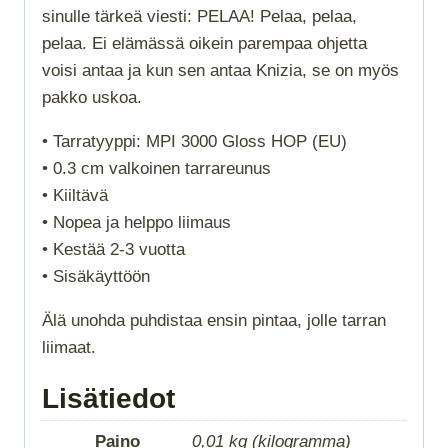
sinulle tärkeä viesti: PELAA! Pelaa, pelaa,
pelaa. Ei elämässä oikein parempaa ohjetta
voisi antaa ja kun sen antaa Knizia, se on myös
pakko uskoa.
• Tarratyyppi: MPI 3000 Gloss HOP (EU)
• 0.3 cm valkoinen tarrareunus
• Kiiltävä
• Nopea ja helppo liimaus
• Kestää 2-3 vuotta
• Sisäkäyttöön
Älä unohda puhdistaa ensin pintaa, jolle tarran
liimaat.
Lisätiedot
Paino
0,01 kg (kilogramma)