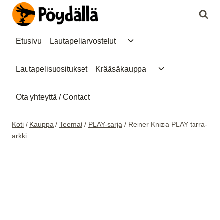
Siirry
sisältöön
Toggle
Etusivu
Lautapeliarvostelut
child
menu
Toggle
Lautapelisuositukset
Krääsäkauppa
child
menu
Ota yhteyttä / Contact
Koti
/
Kauppa
/
Teemat
/
PLAY-sarja
/
Reiner Knizia PLAY tarra-
arkki