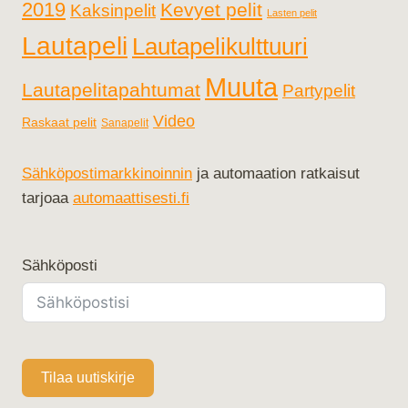
2019
Kevyet pelit
Kaksinpelit
Lasten pelit
Lautapeli
Lautapelikulttuuri
Muuta
Lautapelitapahtumat
Partypelit
Video
Raskaat pelit
Sanapelit
Sähköpostimarkkinoinnin
ja automaation ratkaisut
tarjoaa
automaattisesti.fi
Sähköposti
Tilaa uutiskirje