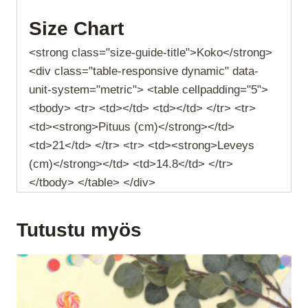
Size Chart
<strong class="size-guide-title">Koko</strong>
<div class="table-responsive dynamic" data-
unit-system="metric"> <table cellpadding="5">
<tbody> <tr> <td></td> <td></td> </tr> <tr>
<td><strong>Pituus (cm)</strong></td>
<td>21</td> </tr> <tr> <td><strong>Leveys
(cm)</strong></td> <td>14.8</td> </tr>
</tbody> </table> </div>
Tutustu myös