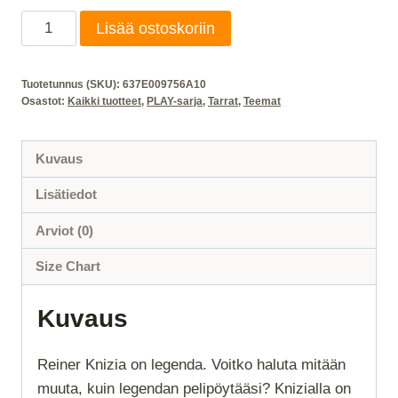
Reiner
Lisää ostoskoriin
Knizia
PLAY
Tuotetunnus (SKU):
637E009756A10
tarra-
Osastot:
Kaikki tuotteet
,
PLAY-sarja
,
Tarrat
,
Teemat
arkki
määrä
Kuvaus
Lisätiedot
Arviot (0)
Size Chart
Kuvaus
Reiner Knizia on legenda. Voitko haluta mitään
muuta, kuin legendan pelipöytääsi? Knizialla on