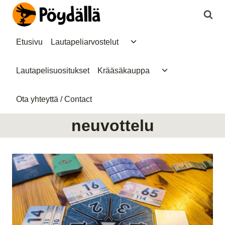
Siirry
sisältöön
Toggle
Etusivu
Lautapeliarvostelut
child
menu
Toggle
Lautapelisuositukset
Krääsäkauppa
child
menu
Ota yhteyttä / Contact
neuvottelu