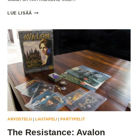
HALPAPELISARJA
LUE LISÄÄ
–
OSA
II:
CATANIN
UUDISASUKKAAT
–
KORTTIPELI
ARVOSTELU
|
LAUTAPELI
|
PARTYPELIT
The Resistance: Avalon