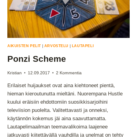
AIKUISTEN PELIT
|
ARVOSTELU
|
LAUTAPELI
Ponzi Scheme
Kristian
12.09.2017
2 Kommentia
Erilaiset huijaukset ovat aina kiehtoneet pientä,
hieman kieroutunutta mieltäni. Nuorempana Hustle
kuului eräisiin ehdottomiin suosikkisarjoihini
televiision puolelta. Valitettavasti ja onneksi,
käytännön kokemus jäi aina saavuttamatta.
Lautapelimaailman teemavalikoima laajenee
jatkuvasti kiitettävällä vauhdilla ja unelmat on tehty