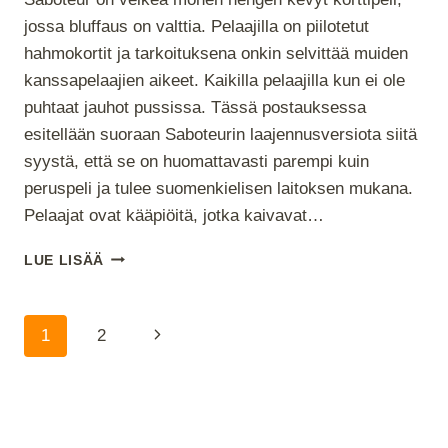
jossa bluffaus on valttia. Pelaajilla on piilotetut
hahmokortit ja tarkoituksena onkin selvittää muiden
kanssapelaajien aikeet. Kaikilla pelaajilla kun ei ole
puhtaat jauhot pussissa. Tässä postauksessa
esitellään suoraan Saboteurin laajennusversiota siitä
syystä, että se on huomattavasti parempi kuin
peruspeli ja tulee suomenkielisen laitoksen mukana.
Pelaajat ovat kääpiöitä, jotka kaivavat…
SABOTEUR
LUE LISÄÄ
Sivunavigointi
Seuraava
1
2
sivu