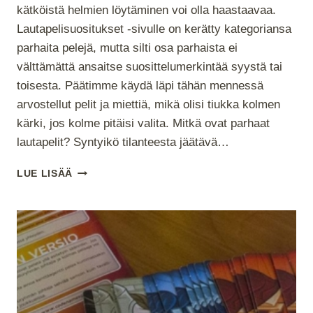
kätköistä helmien löytäminen voi olla haastaavaa.
Lautapelisuositukset -sivulle on kerätty kategoriansa
parhaita pelejä, mutta silti osa parhaista ei
välttämättä ansaitse suosittelumerkintää syystä tai
toisesta. Päätimme käydä läpi tähän mennessä
arvostellut pelit ja miettiä, mikä olisi tiukka kolmen
kärki, jos kolme pitäisi valita. Mitkä ovat parhaat
lautapelit? Syntyikö tilanteesta jäätävä…
PARHAAT
LUE LISÄÄ
LAUTAPELIT
PÖYDÄLLÄ
BLOGISTA
2015-
2016