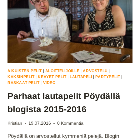
AIKUISTEN PELIT
|
ALOITTELIJOILLE
|
ARVOSTELU
|
KAKSINPELIT
|
KEVYET PELIT
|
LAUTAPELI
|
PARTYPELIT
|
RASKAAT PELIT
|
VIDEO
Parhaat lautapelit Pöydällä
blogista 2015-2016
Kristian
19.07.2016
0 Kommentia
Pöydällä on arvostellut kymmeniä pelejä. Blogin