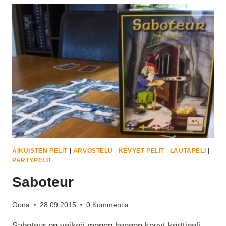
AIKUISTEN PELIT
|
ARVOSTELU
|
KEVYET PELIT
|
LAUTAPELI
|
PARTYPELIT
Saboteur
Oona
28.09.2015
0 Kommentia
Saboteur on veikeä monen hengen kevyt korttipeli,