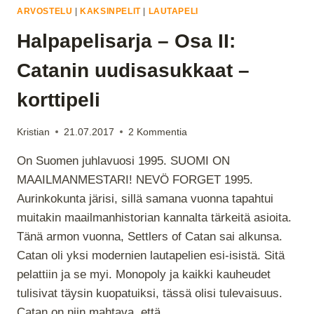
ARVOSTELU
|
KAKSINPELIT
|
LAUTAPELI
Halpapelisarja – Osa II:
Catanin uudisasukkaat –
korttipeli
Kristian
21.07.2017
2 Kommentia
On Suomen juhlavuosi 1995. SUOMI ON
MAAILMANMESTARI! NEVÖ FORGET 1995.
Aurinkokunta järisi, sillä samana vuonna tapahtui
muitakin maailmanhistorian kannalta tärkeitä asioita.
Tänä armon vuonna, Settlers of Catan sai alkunsa.
Catan oli yksi modernien lautapelien esi-isistä. Sitä
pelattiin ja se myi. Monopoly ja kaikki kauheudet
tulisivat täysin kuopatuiksi, tässä olisi tulevaisuus.
Catan on niin mahtava, että…