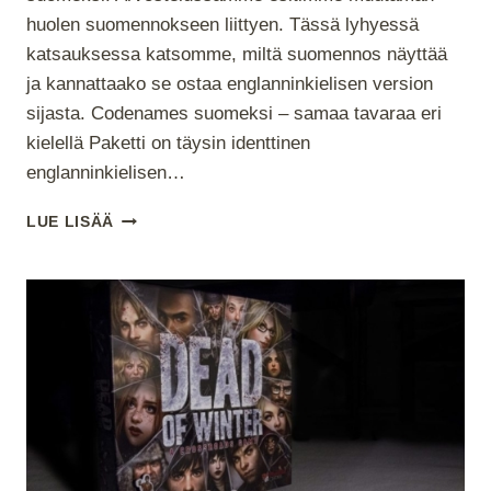
huolen suomennokseen liittyen. Tässä lyhyessä
katsauksessa katsomme, miltä suomennos näyttää
ja kannattaako se ostaa englanninkielisen version
sijasta. Codenames suomeksi – samaa tavaraa eri
kielellä Paketti on täysin identtinen
englanninkielisen…
CODENAMES
LUE LISÄÄ
–
KUINKA
SE
TOIMII
SUOMEKSI?