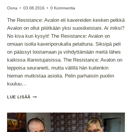
Oona
03.08.2016
0 Kommentia
The Resistance: Avalon eli kavereiden kesken pelkkä
Avalon on ollut piiiitkään yksi suosikeistani. Ai miksi?
No kiva kun kysyit! The Resistance: Avalon on
omiaan isolla kaveriporukalla pelattuna. Siksipä peli
on päässyt loistamaan ja viihdyttämään meitä lähes
kaikissa illanistujaisissa. The Resistance: Avalon on
leppoisa seuraneiti, mutta välillä hän kuitenkin
hieman mutkistaa asioita. Pelin parhaisiin puoliin
kuuluu…
THE
LUE LISÄÄ
RESISTANCE:
AVALON