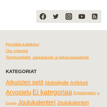
Pöydällä-kollektiivi
Ota yhteyttä
Toimitusehdot, palautukset ja tietosuojaseloste
KATEGORIAT
Aikuisten pelit
Artikkeli
Aloittelijoille
Ei kategoriaa
Arvostelu
Ensipuraisu
In
Joulukalenteri
Joulukalenteri
English