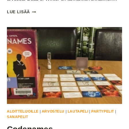
DEAD
LUE LISÄÄ
OF
WINTER
ALOITTELIJOILLE
|
ARVOSTELU
|
LAUTAPELI
|
PARTYPELIT
|
SANAPELIT