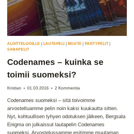
ALOITTELIJOILLE
|
LAUTAPELI
|
MUUTA
|
PARTYPELIT
|
SANAPELIT
Codenames – kuinka se
toimii suomeksi?
Kristian
01.03.2016
2 Kommentia
Codenames suomeksi – sitä toivoimme
arvosteltuamme pelin noin kaksi kuukautta sitten.
Nyt, kohtuullisen lyhyen odotuksen jälkeen, Bergsala
Enigma on julkaissut lautapelin Codenames
suomeksi. Arvostelussamme esitimme muutaman