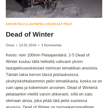
ARVOSTELU
|
LAUTAPELI
|
RASKAAT PELIT
Dead of Winter
Oona
13.01.2016
3 Kommentia
Kesto: noin 100min Pelaajamäärä: 2-5 Dead of
Winter kuuluu tällä hetkellä vahvasti yksiin
lautapelisuosikeistani toimivan tematiikan ansiosta.
Tämän takia kerron tässä postauksessa
yksityiskohtaisemmin pelin tematiikasta, koska se on
vain upea ja kokemisen arvoinen. Dead of Winteriä
pelataankin meillä varsin ahkerasti, sillä en satu
olemaan ainoa, joka pitää tätä peliä suuressa
arvossa. Dead of Winter on tarinankerronnallinen…