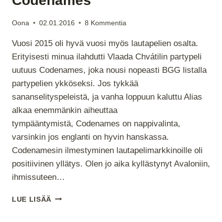
Codenames
Oona
02.01.2016
8 Kommentia
Vuosi 2015 oli hyvä vuosi myös lautapelien osalta.
Erityisesti minua ilahdutti Vlaada Chvátilin partypeli
uutuus Codenames, joka nousi nopeasti BGG listalla
partypelien ykköseksi. Jos tykkää
sananselityspeleistä, ja vanha loppuun kaluttu Alias
alkaa enemmänkin aiheuttaa
tympääntymistä, Codenames on nappivalinta,
varsinkin jos englanti on hyvin hanskassa.
Codenamesin ilmestyminen lautapelimarkkinoille oli
positiivinen yllätys. Olen jo aika kyllästynyt Avaloniin,
ihmissuteen…
CODENAMES
LUE LISÄÄ