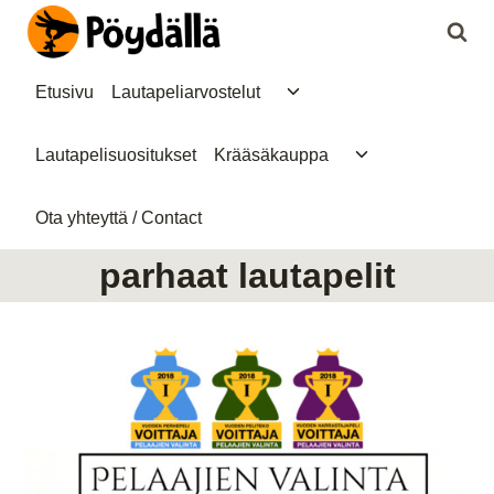
Siirry
sisältöön
Toggle
Etusivu
Lautapeliarvostelut
child
menu
Toggle
Lautapelisuositukset
Krääsäkauppa
child
menu
Ota yhteyttä / Contact
parhaat lautapelit