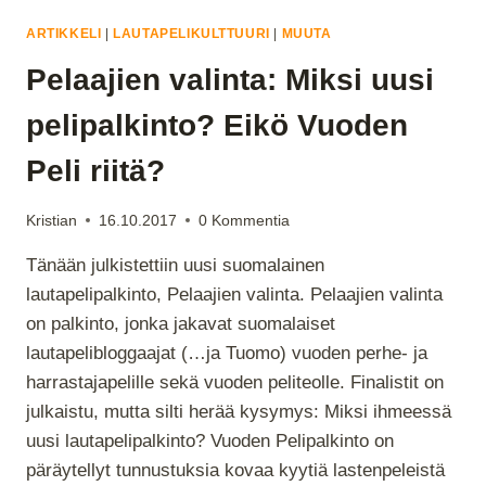
ARTIKKELI
|
LAUTAPELIKULTTUURI
|
MUUTA
Pelaajien valinta: Miksi uusi
pelipalkinto? Eikö Vuoden
Peli riitä?
Kristian
16.10.2017
0 Kommentia
Tänään julkistettiin uusi suomalainen
lautapelipalkinto, Pelaajien valinta. Pelaajien valinta
on palkinto, jonka jakavat suomalaiset
lautapelibloggaajat (…ja Tuomo) vuoden perhe- ja
harrastajapelille sekä vuoden peliteolle. Finalistit on
julkaistu, mutta silti herää kysymys: Miksi ihmeessä
uusi lautapelipalkinto? Vuoden Pelipalkinto on
päräytellyt tunnustuksia kovaa kyytiä lastenpeleistä