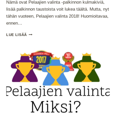
Nämä ovat Pelaajien valinta -palkinnon kulmakiviä,
lisää palkinnon taustoista voit lukea täältä. Mutta, nyt
tähän vuoteen, Pelaajien valinta 2018! Huomioitavaa,
ennen…
PELAAJIEN
LUE LISÄÄ
VALINTA
2018
VOITTAJAT
–
TAPAHTUIKO
OIKEUS?