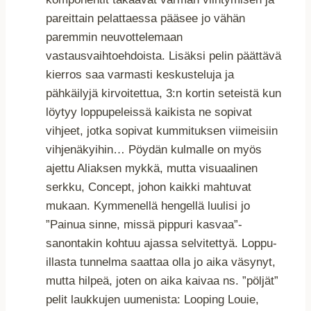
pareittain pelattaessa pääsee jo vähän
paremmin neuvottelemaan
vastausvaihtoehdoista. Lisäksi pelin päättävä
kierros saa varmasti keskusteluja ja
pähkäilyjä kirvoitettua, 3:n kortin seteistä kun
löytyy loppupeleissä kaikista ne sopivat
vihjeet, jotka sopivat kummituksen viimeisiin
vihjenäkyihin… Pöydän kulmalle on myös
ajettu Aliaksen mykkä, mutta visuaalinen
serkku, Concept, johon kaikki mahtuvat
mukaan. Kymmenellä hengellä luulisi jo
”Painua sinne, missä pippuri kasvaa”-
sanontakin kohtuu ajassa selvitettyä. Loppu-
illasta tunnelma saattaa olla jo aika väsynyt,
mutta hilpeä, joten on aika kaivaa ns. ”pöljät”
pelit laukkujen uumenista: Looping Louie,