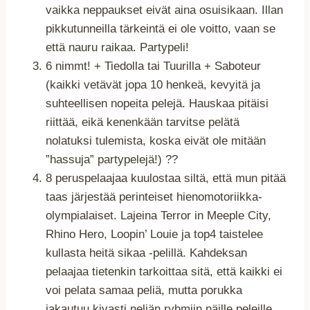
vaikka neppaukset eivät aina osuisikaan. Illan
pikkutunneilla tärkeintä ei ole voitto, vaan se
että nauru raikaa. Partypeli!
6 nimmt! + Tiedolla tai Tuurilla + Saboteur
(kaikki vetävät jopa 10 henkeä, kevyitä ja
suhteellisen nopeita pelejä. Hauskaa pitäisi
riittää, eikä kenenkään tarvitse pelätä
nolatuksi tulemista, koska eivät ole mitään
”hassuja” partypelejä!) ??
8 peruspelaajaa kuulostaa siltä, että mun pitää
taas järjestää perinteiset hienomotoriikka-
olympialaiset. Lajeina Terror in Meeple City,
Rhino Hero, Loopin’ Louie ja top4 taistelee
kullasta heitä sikaa -pelillä. Kahdeksan
pelaajaa tietenkin tarkoittaa sitä, että kaikki ei
voi pelata samaa peliä, mutta porukka
jakautuu kivasti neljän ryhmiin näille peleille.