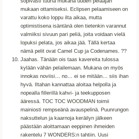
sopivasti tuuria mukana uuden pelaajan
mukaan ottamiseksi. Eclipsen pelaamiseen on
varattu koko loppu ilta aikaa, mutta
optimistisena isäntänä olen tietenkin varannut
valmiiksi sivuun pari peliä, joita voidaan vielä
lopuksi pelata, jos aikaa jää. Tällä kertaa
nämä pelit ovat Camel Cup ja Codenames. ??
Jaahas. Tänään ois taas kavereita tulossa
kylään vähän pelailemaan. Mukana on myös
innokas noviisi… no… ei se mitään… siis ihan
hyvä. Iltahan kannattaa aloitaa helpolla ja
nopealla fillerillä kahvi- ja teekupposen
ääressä. TOC TOC WOODMAN toimii
mainiosti rempseänä avauspelinä. Puunrungon
naksuttelun ja kaarnoja keräilyn jälkeen
päästään aloittamaan eeppinen ihmeiden
rakentelu 7 WONDERS:n tahtiin. Uusi