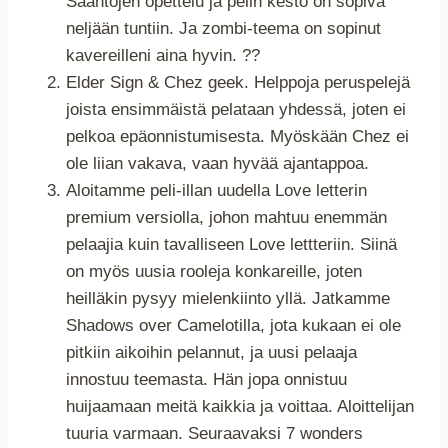
Sääntöjen opettelu ja pelin kesto on sopiva
neljään tuntiin. Ja zombi-teema on sopinut
kavereilleni aina hyvin. ??
Elder Sign & Chez geek. Helppoja peruspelejä
joista ensimmäistä pelataan yhdessä, joten ei
pelkoa epäonnistumisesta. Myöskään Chez ei
ole liian vakava, vaan hyvää ajantappoa.
Aloitamme peli-illan uudella Love letterin
premium versiolla, johon mahtuu enemmän
pelaajia kuin tavalliseen Love lettteriin. Siinä
on myös uusia rooleja konkareille, joten
heilläkin pysyy mielenkiinto yllä. Jatkamme
Shadows over Camelotilla, jota kukaan ei ole
pitkiin aikoihin pelannut, ja uusi pelaaja
innostuu teemasta. Hän jopa onnistuu
huijaamaan meitä kaikkia ja voittaa. Aloittelijan
tuuria varmaan. Seuraavaksi 7 wonders