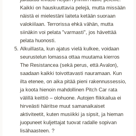
Kaikki on hauskuuttavia pelejä, mutta missään
näistä ei mielestäni laiteta ketään suoraan
valokiilaan. Terrorissa ehkä vähän, mutta
siinäkin voi pelata ”varmasti”, jos hävettää
pelata huonosti.
Alkuillasta, kun ajatus vielä kulkee, voidaan
seurustelun lomassa ottaa muutama kierros
The Resistancea (sekä perus, että Avalon),
saadaan kaikki toivottavasti nauramaan. Kun
ilta etenee, on aika pitää pieni rakennussessio,
ja koota hienoin mahdollinen Pitch Car rata
välillä keittiö – olohuone. Autojen flikkailua ei
hirveästi häiritse muut samanaikaiset
aktiviteetit, kuten musiikki ja sipsit, ja hieman
juopuneet kuljettajat tuovat radalle sopivan
lisähaasteen. ?