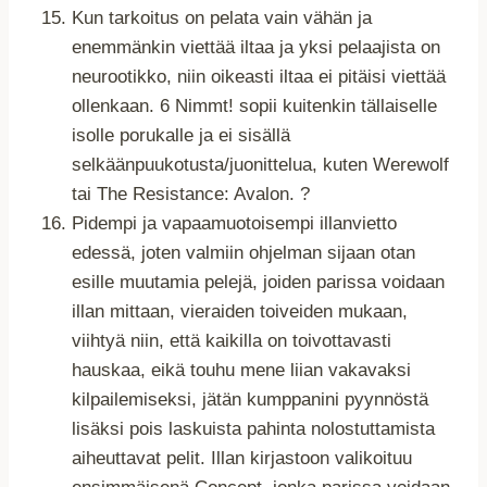
Kun tarkoitus on pelata vain vähän ja
enemmänkin viettää iltaa ja yksi pelaajista on
neurootikko, niin oikeasti iltaa ei pitäisi viettää
ollenkaan. 6 Nimmt! sopii kuitenkin tällaiselle
isolle porukalle ja ei sisällä
selkäänpuukotusta/juonittelua, kuten Werewolf
tai The Resistance: Avalon. ?
Pidempi ja vapaamuotoisempi illanvietto
edessä, joten valmiin ohjelman sijaan otan
esille muutamia pelejä, joiden parissa voidaan
illan mittaan, vieraiden toiveiden mukaan,
viihtyä niin, että kaikilla on toivottavasti
hauskaa, eikä touhu mene liian vakavaksi
kilpailemiseksi, jätän kumppanini pyynnöstä
lisäksi pois laskuista pahinta nolostuttamista
aiheuttavat pelit. Illan kirjastoon valikoituu