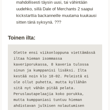
mahdollisesti täysin uusi, tai vähintään
uudehko, sillä Dale of Merchants 2 saapui
kickstarttia backanneille muutama kuukausi
sitten tänä syksynä. ???
Toinen ilta:
Olette ensi viikonloppuna viettämässä 
iltaa hieman isommassa 
kaveriporukassa, 8 kaveria tulossa 
sinun ja kumppanisi lisäksi. Ilta 
kestää noin klo 18-02. Peleistä ei 
ole ollut puhetta, mutta kyllähän 
sitä nyt vähän pitää pelata. 
Peruslautapelaajia koko porukka, 
mutta kumppaniasi tuntuu hieman 
ahdistavan julkisen nolautumisen 