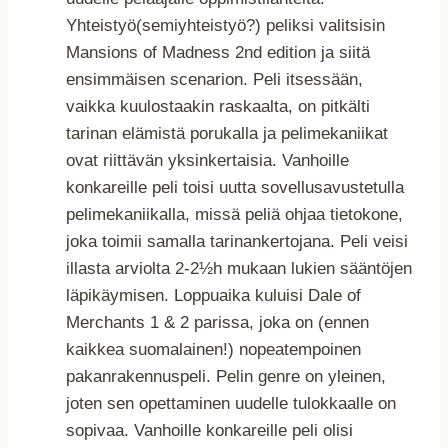
Yhteistyö(semiyhteistyö?) peliksi valitsisin
Mansions of Madness 2nd edition ja siitä
ensimmäisen scenarion. Peli itsessään,
vaikka kuulostaakin raskaalta, on pitkälti
tarinan elämistä porukalla ja pelimekaniikat
ovat riittävän yksinkertaisia. Vanhoille
konkareille peli toisi uutta sovellusavustetulla
pelimekaniikalla, missä peliä ohjaa tietokone,
joka toimii samalla tarinankertojana. Peli veisi
illasta arviolta 2-2½h mukaan lukien sääntöjen
läpikäymisen. Loppuaika kuluisi Dale of
Merchants 1 & 2 parissa, joka on (ennen
kaikkea suomalainen!) nopeatempoinen
pakanrakennuspeli. Pelin genre on yleinen,
joten sen opettaminen uudelle tulokkaalle on
sopivaa. Vanhoille konkareille peli olisi