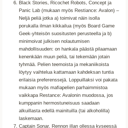
Black Stories, Ricochet Robots, Concept ja
Panic Lab (mukaan myös Restiance: Avalon) –
Neljä peliä jotka a) toimivat näin isolla
porukalla ilman kikkailua (myös Board Game
Geek-yhteisön suositusten perusteella ja b)
minimoivat julkisen nolautumisen
mahdollisuuden: on hankala päästä pilaamaan
kenenkään muun peliä, tai tekemään jotain
tyhmää. Pelien teemoista ja mekaniikoista
löytyy vaihtelua kattamaan kahdeksan tuntia
erilaisia preferenssejä. Loppuillaksi voi pakata
mukaan myös mafiapelien parhaimmistoa
vaikkapa Restance: Avalonin muodossa, jos
kumppanin hermostuneisuus saadaan
alkuillasta edellä mainituilla (tai alkoholilla)
laskemaan.
Captain Sonar. Rennon illan ollessa kyseessä