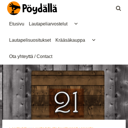
Siirry
sisältöön
Toggle
Etusivu
Lautapeliarvostelut
child
menu
Toggle
Lautapelisuositukset
Krääsäkauppa
child
menu
Ota yhteyttä / Contact