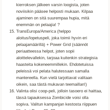
kierroksen jälkeen varsin loogista, joten
noviisikin pääsee helposti mukaan. Kilpaa
ajaminen on sitä suurempaa hupia, mitä
enemmän on pelaajia! ?
TransEuropa/America (helppo
aloitus/lopetuspeli, joka toimii hyvin eri
pelaajamäärillä) + Power Grid (säännöt
periaatteessa helpot, joten sopii
aloittelevallekin, tarjoaa kuitenkin strategisia
haasteita kokeneemmillekin. Ehdotetuissa
peleissä voi pelata halutessaan samalla
mantereella. Kun vielä tarjottavat valitaan
oikein, saa tästä mukavan teemaillan!)
Valinta olisi coop-peli, jolloin tasoero ei haittaa,
tässä tapauksessa Zombicide voisi olla
sopiva. Valitun kampanjan kestosta riippuen