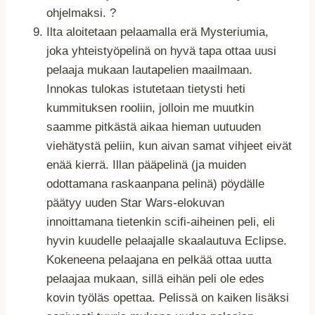
ohjelmaksi. ?
Ilta aloitetaan pelaamalla erä Mysteriumia,
joka yhteistyöpelinä on hyvä tapa ottaa uusi
pelaaja mukaan lautapelien maailmaan.
Innokas tulokas istutetaan tietysti heti
kummituksen rooliin, jolloin me muutkin
saamme pitkästä aikaa hieman uutuuden
viehätystä peliin, kun aivan samat vihjeet eivät
enää kierrä. Illan pääpelinä (ja muiden
odottamana raskaanpana pelinä) pöydälle
päätyy uuden Star Wars-elokuvan
innoittamana tietenkin scifi-aiheinen peli, eli
hyvin kuudelle pelaajalle skaalautuva Eclipse.
Kokeneena pelaajana en pelkää ottaa uutta
pelaajaa mukaan, sillä eihän peli ole edes
kovin työläs opettaa. Pelissä on kaiken lisäksi