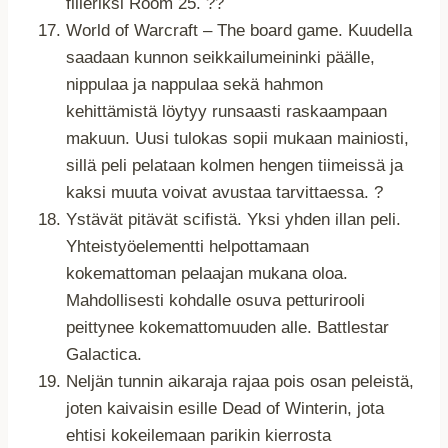
filleriksi Room 25. ??
World of Warcraft – The board game. Kuudella
saadaan kunnon seikkailumeininki päälle,
nippulaa ja nappulaa sekä hahmon
kehittämistä löytyy runsaasti raskaampaan
makuun. Uusi tulokas sopii mukaan mainiosti,
sillä peli pelataan kolmen hengen tiimeissä ja
kaksi muuta voivat avustaa tarvittaessa. ?
Ystävät pitävät scifistä. Yksi yhden illan peli.
Yhteistyöelementti helpottamaan
kokemattoman pelaajan mukana oloa.
Mahdollisesti kohdalle osuva petturirooli
peittynee kokemattomuuden alle. Battlestar
Galactica.
Neljän tunnin aikaraja rajaa pois osan peleistä,
joten kaivaisin esille Dead of Winterin, jota
ehtisi kokeilemaan parikin kierrosta