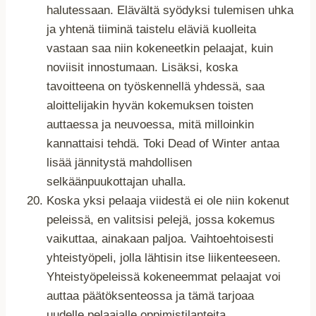
halutessaan. Elävältä syödyksi tulemisen uhka
ja yhtenä tiiminä taistelu eläviä kuolleita
vastaan saa niin kokeneetkin pelaajat, kuin
noviisit innostumaan. Lisäksi, koska
tavoitteena on työskennellä yhdessä, saa
aloittelijakin hyvän kokemuksen toisten
auttaessa ja neuvoessa, mitä milloinkin
kannattaisi tehdä. Toki Dead of Winter antaa
lisää jännitystä mahdollisen
selkäänpuukottajan uhalla.
Koska yksi pelaaja viidestä ei ole niin kokenut
peleissä, en valitsisi pelejä, jossa kokemus
vaikuttaa, ainakaan paljoa. Vaihtoehtoisesti
yhteistyöpeli, jolla lähtisin itse liikenteeseen.
Yhteistyöpeleissä kokeneemmat pelaajat voi
auttaa päätöksenteossa ja tämä tarjoaa
uudelle pelaajalle oppimistilanteita.