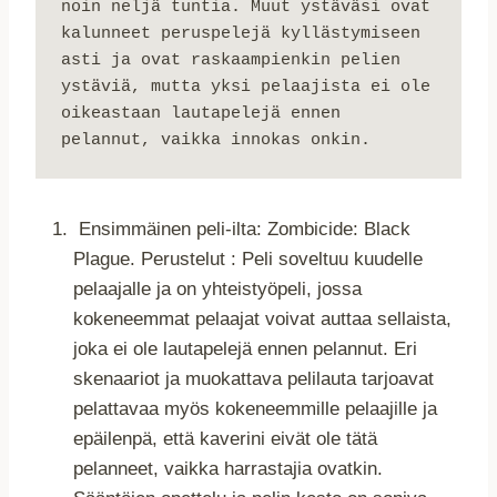
noin neljä tuntia. Muut ystäväsi ovat 
kalunneet peruspelejä kyllästymiseen 
asti ja ovat raskaampienkin pelien 
ystäv
iä, mutta yksi pelaajista ei ole 
oikeastaan lautapelejä ennen 
pelannut, vaikka innokas onkin.
Ensimmäinen peli-ilta: Zombicide: Black
Plague. Perustelut : Peli soveltuu kuudelle
pelaajalle ja on yhteistyöpeli, jossa
kokeneemmat pelaajat voivat auttaa sellaista,
joka ei ole lautapelejä ennen pelannut. Eri
skenaariot ja muokattava pelilauta tarjoavat
pelattavaa myös kokeneemmille pelaajille ja
epäilenpä, että kaverini eivät ole tätä
pelanneet, vaikka harrastajia ovatkin.