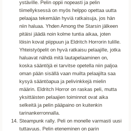
ystäville. Pelin oppii nopeasti ja pelin
tiimellyksessä on myös helppo opettaa uutta
pelaajaa tekemään hyviä ratkaisuja, jos hän
niin haluaa. Yhden Among the Starsin jälkeen
pitäisi jäädä noin kolme tuntia aikaa, joten
löisin kovat piippuun ja Eldritch Horrorin tulille.
Yhteistyöpelit on hyvä ratkaisu pelaajille, jotka
haluavat nähdä mitä lautapelaaminen on,
koska sääntöjä ei tarvitse opetella niin paljoa
oman pään sisällä vaan muilta pelaajilta saa
kysyä sääntöapua ja pelivinkkejä mielin
määrin. Eldritch Horror on raskas peli, mutta
yksittäisten pelaajien toiminnot ovat aika
selkeitä ja pelin pääpaino on kuitenkin
tarinankerronnalla.
Steampunk rally. Peli on monelle varmasti uusi
tuttavuus. Pelin eteneminen on parin