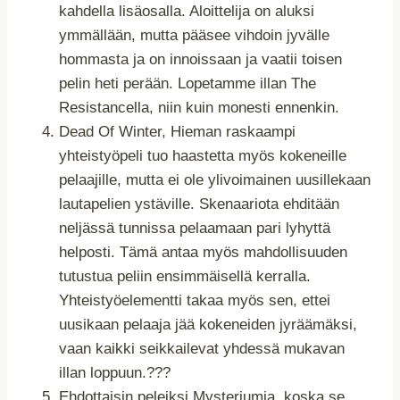
kahdella lisäosalla. Aloittelija on aluksi
ymmällään, mutta pääsee vihdoin jyvälle
hommasta ja on innoissaan ja vaatii toisen
pelin heti perään. Lopetamme illan The
Resistancella, niin kuin monesti ennenkin.
Dead Of Winter, Hieman raskaampi
yhteistyöpeli tuo haastetta myös kokeneille
pelaajille, mutta ei ole ylivoimainen uusillekaan
lautapelien ystäville. Skenaariota ehditään
neljässä tunnissa pelaamaan pari lyhyttä
helposti. Tämä antaa myös mahdollisuuden
tutustua peliin ensimmäisellä kerralla.
Yhteistyöelementti takaa myös sen, ettei
uusikaan pelaaja jää kokeneiden jyräämäksi,
vaan kaikki seikkailevat yhdessä mukavan
illan loppuun.???
Ehdottaisin peleiksi Mysteriumia, koska se