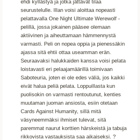
ehdi kyllästyä ja jotka jättävät tilaa
seurustelulle. Illan voisi aloittaa nopeasti
pelattavalla One Night Ultimate Werewolf -
pelillä, jossa jokainen pääsee olemaan
aktiivinen ja aiheuttamaan hämmennystä
varmasti. Peli on nopea oppia ja pienessäkin
ajassa sitä ehtii ottaa useamman erän.
Seuraavaksi halukkaiden kanssa voisi pelata
loistavasti eri pelaajamäärillä toimivaan
Saboteuria, joten ei ole edes väliä, jos kaikki
eivät halua peliä pelata. Loppuillasta kun
puolisokin on varmasti rentoutunut, kenties
muutaman juoman ansiosta, esiin otetaan
Cards Against Humanity, sillä mitä
väsyneemmäksi ihmiset tulevat, sitä
paremmat naurut korttien härskeistä ja tabuja
rikkovista vastauksista saa aikaiseksi. ?