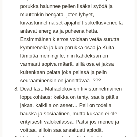
porukka halunnee pelien lisäksi syödä ja
muutenkin hengata, joten lyhyet,
kiivastunnelmaiset ajojahdit sukellusveneellä
antavat energiaa ja puheenaihetta.
Ensimmäinen kierros voidaan vetää surutta
kymmenellä ja kun porukka osaa ja Kulta
lämpiää meiningille, niin kahdeksan on
varmasti sopiva määrä, sillä osa ei jaksa
kuitenkaan pelata joka pelissä ja pelin
seuraaminenkin on jännittävää. ???
Dead last. Mafiaelokuvien tiivistunnelmainen
loppukohtaus: keikka on tehty, saalis pitäisi
jakaa, kaikilla on aseet… Peli on todella
hauska ja sosiaalinen, mutta kukaan ei ole
erityisesti valokeilassa. Paitsi jos menee ja
voittaa, silloin saa ansaitusti aplodit.