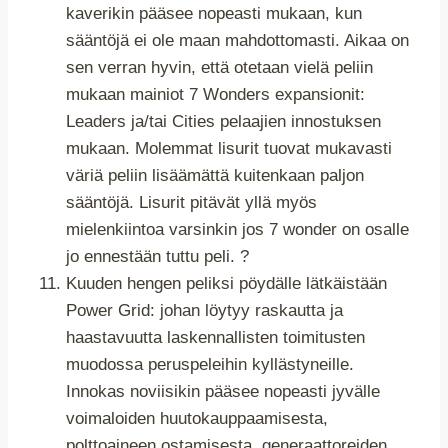
kaverikin pääsee nopeasti mukaan, kun
sääntöjä ei ole maan mahdottomasti. Aikaa on
sen verran hyvin, että otetaan vielä peliin
mukaan mainiot 7 Wonders expansionit:
Leaders ja/tai Cities pelaajien innostuksen
mukaan. Molemmat lisurit tuovat mukavasti
väriä peliin lisäämättä kuitenkaan paljon
sääntöjä. Lisurit pitävät yllä myös
mielenkiintoa varsinkin jos 7 wonder on osalle
jo ennestään tuttu peli. ?
Kuuden hengen peliksi pöydälle lätkäistään
Power Grid: johan löytyy raskautta ja
haastavuutta laskennallisten toimitusten
muodossa peruspeleihin kyllästyneille.
Innokas noviisikin pääsee nopeasti jyvälle
voimaloiden huutokauppaamisesta,
polttoaineen ostamisesta, generaattoreiden