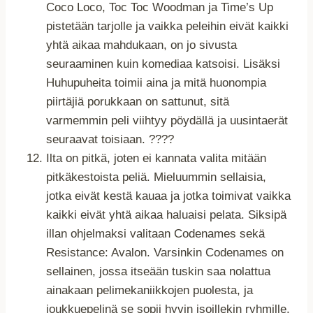
Coco Loco, Toc Toc Woodman ja Time’s Up
pistetään tarjolle ja vaikka peleihin eivät kaikki
yhtä aikaa mahdukaan, on jo sivusta
seuraaminen kuin komediaa katsoisi. Lisäksi
Huhupuheita toimii aina ja mitä huonompia
piirtäjiä porukkaan on sattunut, sitä
varmemmin peli viihtyy pöydällä ja uusintaerät
seuraavat toisiaan. ????
Ilta on pitkä, joten ei kannata valita mitään
pitkäkestoista peliä. Mieluummin sellaisia,
jotka eivät kestä kauaa ja jotka toimivat vaikka
kaikki eivät yhtä aikaa haluaisi pelata. Siksipä
illan ohjelmaksi valitaan Codenames sekä
Resistance: Avalon. Varsinkin Codenames on
sellainen, jossa itseään tuskin saa nolattua
ainakaan pelimekaniikkojen puolesta, ja
joukkuepelinä se sopii hyvin isoillekin ryhmille.