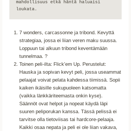
mahdollisuus etkä häntä haluaisi 
loukata.
7 wonders, carcassonne ja tribond. Kevyttä
strategiaa, jossa ei liian veren maku suussa.
Loppuun tai alkuun tribond keventämään
tunnelmaa. ?
Toinen peli-ilta: Flick’em Up. Perustelut:
Hauska ja sopivan kevyt peli, jossa useammat
pelaajat voivat pelata kahdessa tiimissä. Sopii
kaiken ikäisille sukupuoleen katsomatta
(vaikka länkkäriteemasta onkin kyse).
Säännöt ovat helpot ja nopeat käydä läpi
suuren peliporukan kanssa. Tässä pelissä ei
tarvitse olla tietoviisas tai hardcore-pelaaja.
Kaikki osaa nepata ja peli ei ole liian vakava,