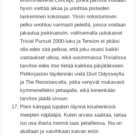
ensimmäisenä Concept, jonka parissa voidaan
hyvin viettää aikaa ja unohtaa pisteiden
laskeminen kokonaan. Yksin nolostumisen
pelko unohtuu varmasti peleillä, joissa voidaan
jakautua joukkueisiin, valitsemalla uutukaiset
Trivial Pursuit 2000-luku ja Tension ei pitäisi
olla edes sitä pelkoa, että joku osaisi kaikki
vastaukset ulkoa, eikä uusimmassa Trivialissa
tarvitse edes itse tietää kaikkea pärjätäkseen.
Pelikirjaston täydennän vielä Dixit Odysseylla
ja The Resistancella, jotka venyvät mukavasti
kymmenellekin pelaajalle, eikä kenenkään
tarvitse jäädä sivuun.
Pieni kämppä tupaten täynnä kisahenkisiä
meeplen näplääjiä. Kuten arvata saattaa, taitaa
iso osa illasta mennä taas pelaillessa. Ilta on
aluillaan ja vaivihkaan kaivan esiin