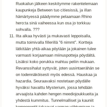
Ruokailun jälkeen keskitymme rakentelemaan
kaupunkeja Between tuo citiesissä, ja illan
hämärtyessä päädymme pelaamaan Rhino
hero:ta sinä vaiheessa kun osa jo torkkuu
sohvalla. ???
Ilta alkaa hyvästi ja mukavasti leppoisalla,
mutta toimivalla fillerillä ”6 nimmt”. Kortteja
lätkitään yhtä-aikaa pöytään ja jokainen tulee
varmasti korjaamaan miinuspotteja pöydältä.
Lisäksi koko porukka mahtuu peliin mukaan.
Revanssihalut syttyvät, joten uusintaerähän se
on todennäköisesti myös edessä. Hauskaa ja
hazardia. Seuraavaksi nostetaan pöydälle
hyväksi havaittu Mysterium, jossa tehdään
arvaajista kahden hengen meediojoukkueita ja
yhdestä kummitus. Tunnelmalliset ja kauniit
komponentit takaavat varman viihtymisen ja