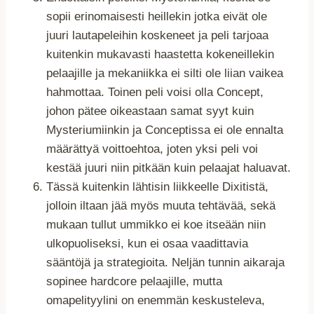
sopii erinomaisesti heillekin jotka eivät ole
juuri lautapeleihin koskeneet ja peli tarjoaa
kuitenkin mukavasti haastetta kokeneillekin
pelaajille ja mekaniikka ei silti ole liian vaikea
hahmottaa. Toinen peli voisi olla Concept,
johon pätee oikeastaan samat syyt kuin
Mysteriumiinkin ja Conceptissa ei ole ennalta
määrättyä voittoehtoa, joten yksi peli voi
kestää juuri niin pitkään kuin pelaajat haluavat.
Tässä kuitenkin lähtisin liikkeelle Dixitistä,
jolloin iltaan jää myös muuta tehtävää, sekä
mukaan tullut ummikko ei koe itseään niin
ulkopuoliseksi, kun ei osaa vaadittavia
sääntöjä ja strategioita. Neljän tunnin aikaraja
sopinee hardcore pelaajille, mutta
omapelityylini on enemmän keskusteleva,