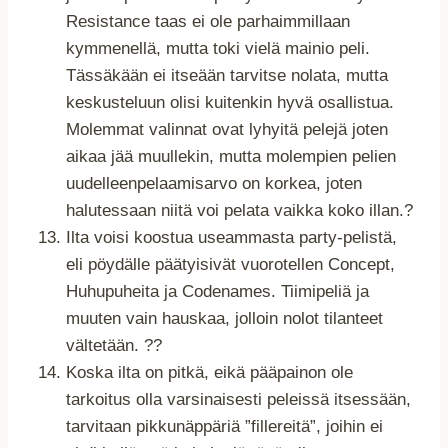
Resistance taas ei ole parhaimmillaan
kymmenellä, mutta toki vielä mainio peli.
Tässäkään ei itseään tarvitse nolata, mutta
keskusteluun olisi kuitenkin hyvä osallistua.
Molemmat valinnat ovat lyhyitä pelejä joten
aikaa jää muullekin, mutta molempien pelien
uudelleenpelaamisarvo on korkea, joten
halutessaan niitä voi pelata vaikka koko illan.?
Ilta voisi koostua useammasta party-pelistä,
eli pöydälle päätyisivät vuorotellen Concept,
Huhupuheita ja Codenames. Tiimipeliä ja
muuten vain hauskaa, jolloin nolot tilanteet
vältetään. ??
Koska ilta on pitkä, eikä pääpainon ole
tarkoitus olla varsinaisesti peleissä itsessään,
tarvitaan pikkunäppäriä ”fillereitä”, joihin ei