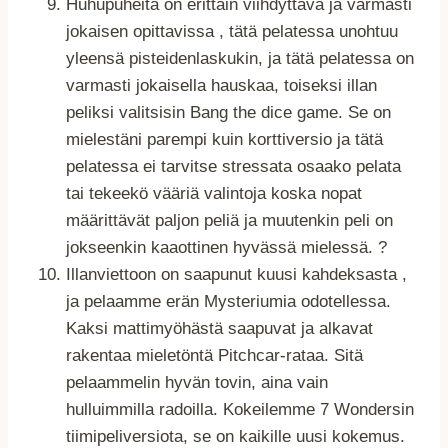
Huhupuheita on erittäin viihdyttävä ja varmasti
jokaisen opittavissa , tätä pelatessa unohtuu
yleensä pisteidenlaskukin, ja tätä pelatessa on
varmasti jokaisella hauskaa, toiseksi illan
peliksi valitsisin Bang the dice game. Se on
mielestäni parempi kuin korttiversio ja tätä
pelatessa ei tarvitse stressata osaako pelata
tai tekeekö vääriä valintoja koska nopat
määrittävät paljon peliä ja muutenkin peli on
jokseenkin kaaottinen hyvässä mielessä. ?
Illanviettoon on saapunut kuusi kahdeksasta ,
ja pelaamme erän Mysteriumia odotellessa.
Kaksi mattimyöhästä saapuvat ja alkavat
rakentaa mieletöntä Pitchcar-rataa. Sitä
pelaammelin hyvän tovin, aina vain
hulluimmilla radoilla. Kokeilemme 7 Wondersin
tiimipeliversiota, se on kaikille uusi kokemus.