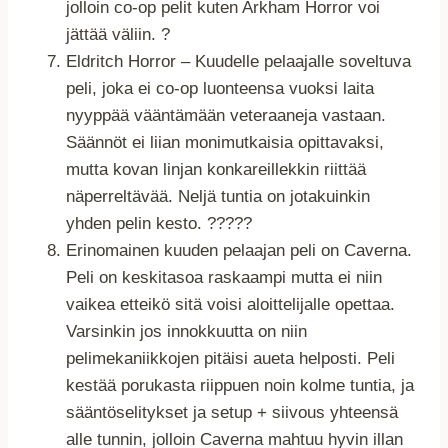
jolloin co-op pelit kuten Arkham Horror voi
jättää väliin. ?
Eldritch Horror – Kuudelle pelaajalle soveltuva
peli, joka ei co-op luonteensa vuoksi laita
nyyppää vääntämään veteraaneja vastaan.
Säännöt ei liian monimutkaisia opittavaksi,
mutta kovan linjan konkareillekkin riittää
näperreltävää. Neljä tuntia on jotakuinkin
yhden pelin kesto. ?????
Erinomainen kuuden pelaajan peli on Caverna.
Peli on keskitasoa raskaampi mutta ei niin
vaikea etteikö sitä voisi aloittelijalle opettaa.
Varsinkin jos innokkuutta on niin
pelimekaniikkojen pitäisi aueta helposti. Peli
kestää porukasta riippuen noin kolme tuntia, ja
sääntöselitykset ja setup + siivous yhteensä
alle tunnin, jolloin Caverna mahtuu hyvin illan