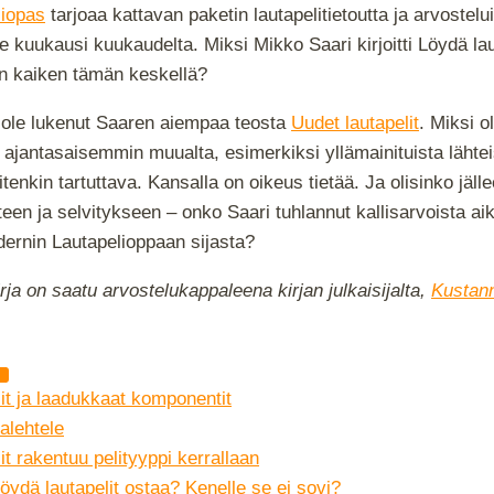
liopas
tarjoaa kattavan paketin lautapelitietoutta ja arvostelui
e kuukausi kuukaudelta. Miksi Mikko Saari kirjoitti Löydä lau
on kaiken tämän keskellä?
 ole lukenut Saaren aiempaa teosta
Uudet lautapelit
. Miksi o
 ajantasaisemmin muualta, esimerkiksi yllämainituista lähtei
tenkin tartuttava. Kansalla on oikeus tietää. Ja olisinko jäl
käteen ja selvitykseen – onko Saari tuhlannut kallisarvoista ai
ernin Lautapelioppaan sijasta?
irja on saatu arvostelukappaleena kirjan julkaisijalta,
Kustan
it ja laadukkaat komponentit
alehtele
it rakentuu pelityyppi kerrallaan
ydä lautapelit ostaa? Kenelle se ei sovi?