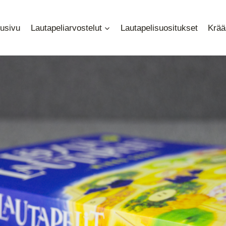
tusivu
Lautapeliarvostelut
Lautapelisuositukset
Krää