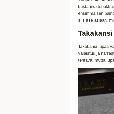
kustannustehokkain
ensimmäisen painok
siis itse asiaan, mi
Takakansi 
Takakansi lupaa var
valaistuu ja harra
tehtävä, mutta lupa