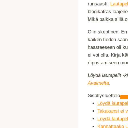
runsaasti:
Lautape
blogikatras laajene
Mikä paikka sillä 
Olin skeptinen. En
kaiken tiedon saan
haasteeseen oli kui
ei voi olla. Kirja 
riipustamiseen mod
Löydä lautapelit -k
Avaimelta
.
Sisällysluettelo
Löydä lautapel
Takakansi ei v
Löydä lautapel
Kannattaako Lö