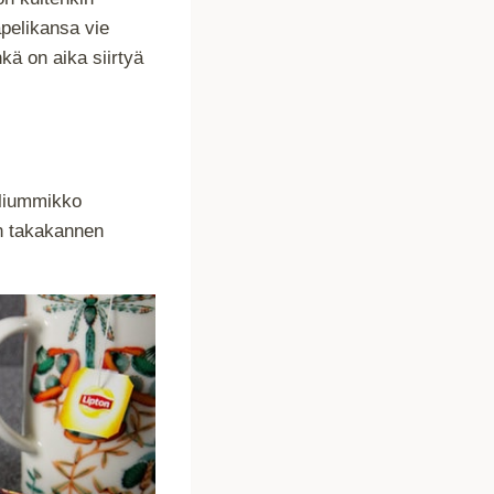
apelikansa vie
ä on aika siirtyä
peliummikko
on takakannen