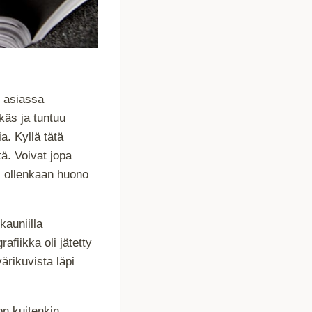
n asiassa
käs ja tuntuu
a. Kyllä tätä
ä. Voivat jopa
 ollenkaan huono
kauniilla
afiikka oli jätetty
ärikuvista läpi
on kuitenkin