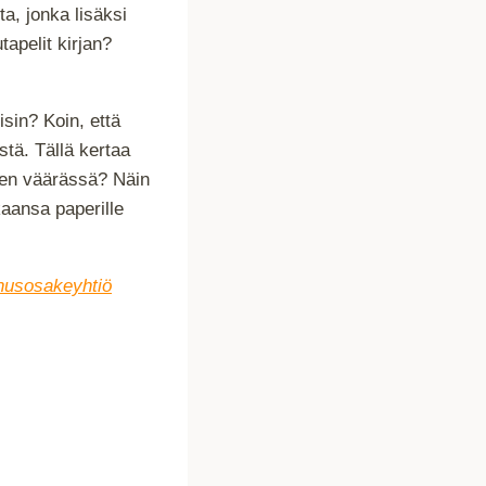
ta, jonka lisäksi
tapelit kirjan?
lisin? Koin, että
stä. Tällä kertaa
leen väärässä? Näin
kaansa paperille
nusosakeyhtiö