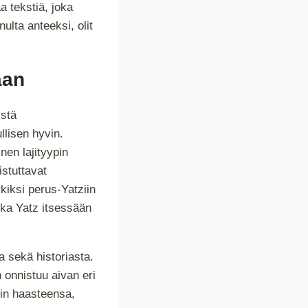
a tekstiä, joka
ulta anteeksi, olit
aan
istä
llisen hyvin.
inen lajityypin
istuttavat
kiksi perus-Yatziin
ikka Yatz itsessään
a sekä historiasta.
n onnistuu aivan eri
kin haasteensa,