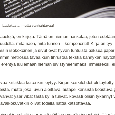
– laadukasta, mutta vanhahtavaa!
tapelejä, en kirjoja. Tämä on hieman hankalaa, joten edetää
uudella, mitä näen, mitä tunnen – komponentit! Kirja on tyyli
arsin isokokoinen ja sivut ovat hyvän tuntuista paksua paperi
mmin metrossa tavaa kuin tihrustaa tekstiä kännykän näytölt
 erehtyä luulemaan hieman sivistyneemmäksi ihmeiseksi, ei
yvää kritiikkiä kuitenkin löytyy. Kirjan keskilehdet oli täytetty 
leistä, mutta joka luvun aloittava lautapelikansista koostuva gr
ahvat ysärivibat tästä kyllä tulivat, kovasti olisin tykännyt v
avalkokuvatkin olivat todella nättiä katsottavaa.
ainenkin selailija varmasti näitä enemmän innostuisi. Tämä 