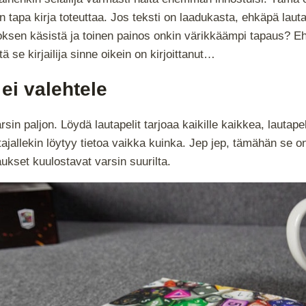
 tapa kirja toteuttaa. Jos teksti on laadukasta, ehkäpä laut
sen käsistä ja toinen painos onkin värikkäämpi tapaus? Ehk
tä se kirjailija sinne oikein on kirjoittanut…
ei valehtele
sin paljon. Löydä lautapelit tarjoaa kaikille kaikkea, lauta
stajallekin löytyy tietoa vaikka kuinka. Jep jep, tämähän se 
ukset kuulostavat varsin suurilta.