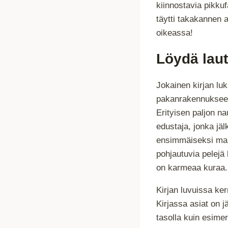
kiinnostavia pikkuf
täytti takakannen a
oikeassa!
Löydä laut
Jokainen kirjan luku
pakanrakennukseen 
Erityisen paljon nau
edustaja, jonka jäl
ensimmäiseksi maini
pohjautuvia pelejä 
on karmeaa kuraa.
Kirjan luvuissa ker
Kirjassa asiat on j
tasolla kuin esime