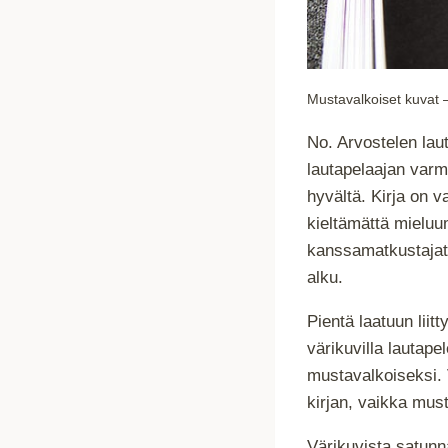
Mustavalkoiset kuvat 
No. Arvostelen lau
lautapelaajan varm
hyvältä. Kirja on v
kieltämättä mieluu
kanssamatkustajat
alku.
Pientä laatuun liitt
värikuvilla lautape
mustavalkoiseksi. V
kirjan, vaikka must
Värikuvista satunn