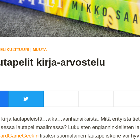
ELIKULTTUURI
|
MUUTA
tapelit kirja-arvostelu
 kirja lautapeleistä…aika…vanhanaikaista. Mitä erityistä tieto
isessa lautapelimaailmassa? Lukuisten englanninkielisten lau
ardGameGeekin
lisäksi suomalainen lautapeliskene voi hyvi