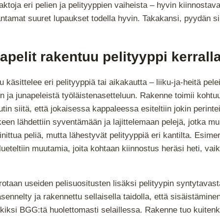
aktoja eri pelien ja pelityyppien vaiheista – hyvin kiinnostava
ntamat suuret lupaukset todella hyvin. Takakansi, pyydän sin
apelit rakentuu pelityyppi kerrall
 käsittelee eri pelityyppiä tai aikakautta – liiku-ja-heitä pele
ja junapeleistä työläistenasetteluun. Rakenne toimii kohtuu
tin siitä, että jokaisessa kappaleessa esiteltiin jokin perinte
keen lähdettiin syventämään ja lajittelemaan pelejä, jotka mu
ttua peliä, mutta lähestyvät pelityyppiä eri kantilta. Esimer
lueteltiin muutamia, joita kohtaan kiinnostus heräsi heti, va
rotaan useiden pelisuositusten lisäksi pelityypin syntytavast
äsennelty ja rakennettu sellaisella taidolla, että sisäistämine
rkiksi BGG:tä huolettomasti selaillessa. Rakenne tuo kuiten