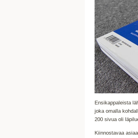
Ensikappaleista läh
joka omalla kohdall
200 sivua oli läpi
Kiinnostavaa asiaa