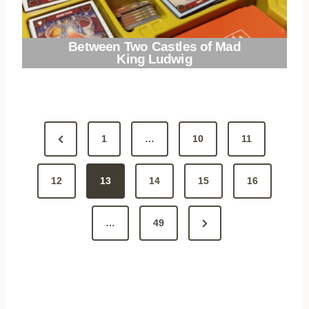
Between Two Castles of Mad
King Ludwig
A
P
1
…
10
11
r
r
12
e
13
14
15
16
t
v
i
N
…
49
i
k
e
o
x
u
k
t
s
e
P