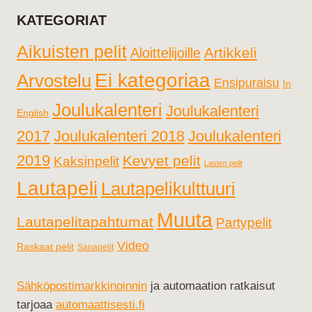
KATEGORIAT
Aikuisten pelit
Artikkeli
Aloittelijoille
Ei kategoriaa
Arvostelu
Ensipuraisu
In
Joulukalenteri
Joulukalenteri
English
2017
Joulukalenteri 2018
Joulukalenteri
2019
Kevyet pelit
Kaksinpelit
Lasten pelit
Lautapeli
Lautapelikulttuuri
Muuta
Lautapelitapahtumat
Partypelit
Video
Raskaat pelit
Sanapelit
Sähköpostimarkkinoinnin
ja automaation ratkaisut
tarjoaa
automaattisesti.fi