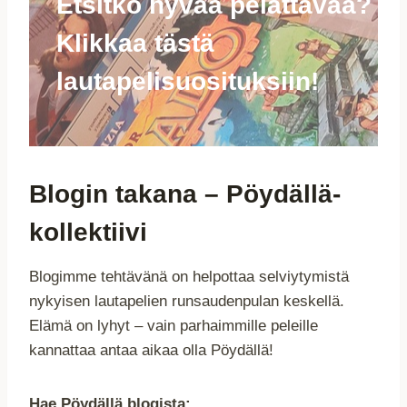
Etsitkö hyvää pelattavaa?
Klikkaa tästä
lautapelisuosituksiin!
Blogin takana – Pöydällä-
kollektiivi
Blogimme tehtävänä on helpottaa selviytymistä
nykyisen lautapelien runsaudenpulan keskellä.
Elämä on lyhyt – vain parhaimmille peleille
kannattaa antaa aikaa olla Pöydällä!
Hae Pöydällä blogista: