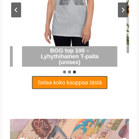
BGG top 100 –
Lyhythihainen T-paita
(unisex)
Selaa koko kauppaa tästä