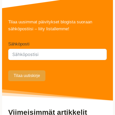
Tilaa uusimmat päivitykset blogista suoraan
sähköpostiisi – liity listallemme!
Sähköposti
Tilaa uutiskirje
Viimeisimmät artikkelit