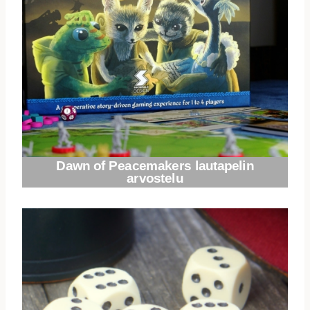
Dawn of Peacemakers lautapelin
arvostelu