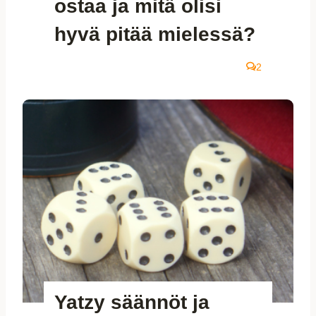
ostaa ja mitä olisi
s
hyvä pitää mielessä?
2
Yatzy säännöt ja