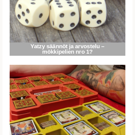
Yatzy säännöt ja arvostelu –
mökkipelien nro 1?