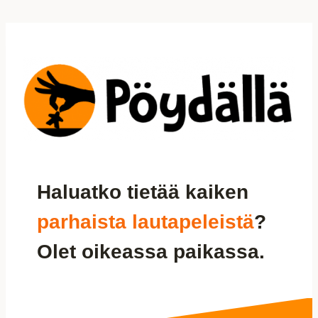
Siirry
sisältöön
Haluatko tietää kaiken
parhaista lautapeleistä
?
Olet oikeassa paikassa.