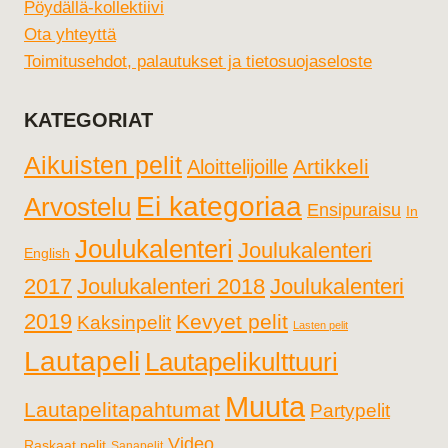
Pöydällä-kollektiivi
Ota yhteyttä
Toimitusehdot, palautukset ja tietosuojaseloste
KATEGORIAT
Aikuisten pelit
Artikkeli
Aloittelijoille
Ei kategoriaa
Arvostelu
Ensipuraisu
In
Joulukalenteri
Joulukalenteri
English
2017
Joulukalenteri 2018
Joulukalenteri
2019
Kevyet pelit
Kaksinpelit
Lasten pelit
Lautapeli
Lautapelikulttuuri
Muuta
Lautapelitapahtumat
Partypelit
Video
Raskaat pelit
Sanapelit