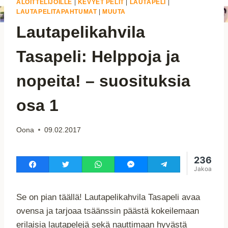
ALOITTELIJOILLE
|
KEVYET PELIT
|
LAUTAPELI
|
LAUTAPELITAPAHTUMAT
|
MUUTA
Lautapelikahvila
Tasapeli: Helppoja ja
nopeita! – suosituksia
osa 1
Oona
09.02.2017
236
Jakoa
Se on pian täällä! Lautapelikahvila Tasapeli avaa
ovensa ja tarjoaa tsäänssin päästä kokeilemaan
erilaisia lautapelejä sekä nauttimaan hyvästä