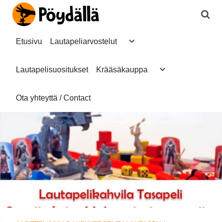
Siirry
sisältöön
Toggle
Etusivu
Lautapeliarvostelut
child
menu
Toggle
Lautapelisuositukset
Krääsäkauppa
child
menu
Ota yhteyttä / Contact