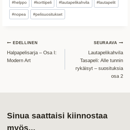
#
helppo
#
korttipeli
#
lautapelikahvila
#
lautapelit
#
nopea
#
pelisuositukset
Artikkelien
EDELLINEN
SEURAAVA
Halpapelisarja – Osa I:
Lautapelikahvila
selaus
Modern Art
Tasapeli: Alle tunnin
rykäisyt – suosituksia
osa 2
Sinua saattaisi kiinnostaa
myös...